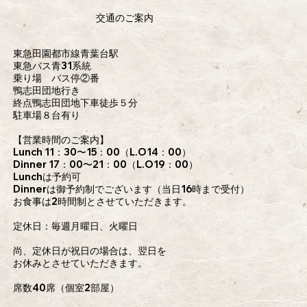
​交通のご案内
東急田園都市線青葉台駅
東急バス青31系統
乗り場 バス停②番
鴨志田団地行き
終点鴨志田団地下車徒歩５分
駐車場８台有り
【営業時間のご案内】
Lunch 11：30〜15：00（L.O14：00）
Dinner 17：00〜21：00（L.O19：00）
Lunchは予約可
Dinnerは御予約制でございます（当日16時まで受付）
お食事は2時間制とさせていただきます。
定休日：毎週月曜日、火曜日
尚、定休日が祝日の場合は、翌日を
お休みとさせていただきます。
席数40席（個室2部屋）