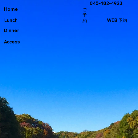
045-482-4923
​Home
ご
予
​Lunch
WEB 予約​​
約
​Dinner
​Access