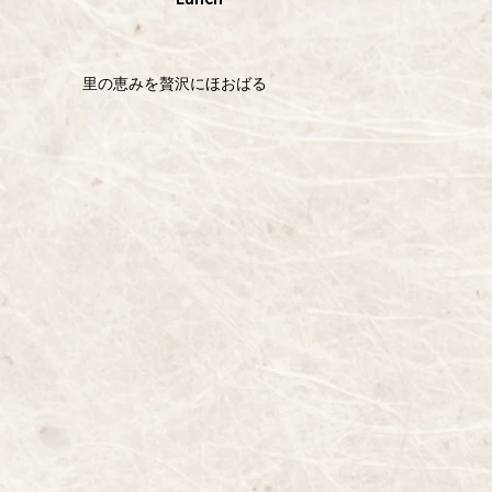
​里の恵みを贅沢にほおばる​