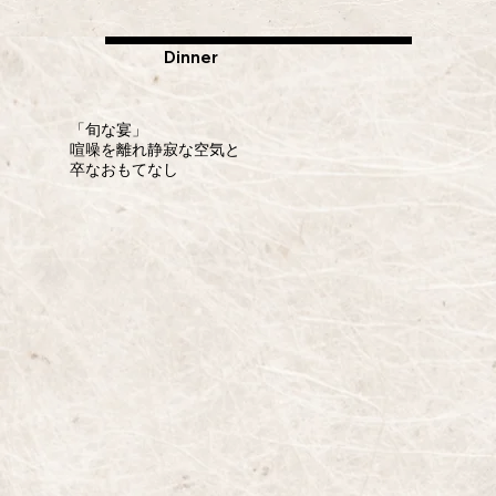
​Dinner
​「旬な宴」
喧噪を離れ静寂な​空気と
​卒なおもてなし